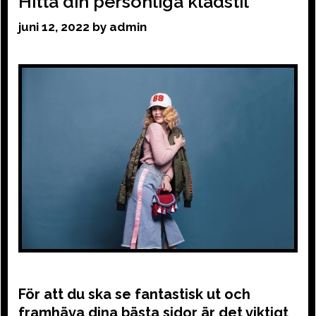
Hitta din personliga klädstil
juni 12, 2022
by
admin
För att du ska se fantastisk ut och
framhäva dina bästa sidor är det viktigt