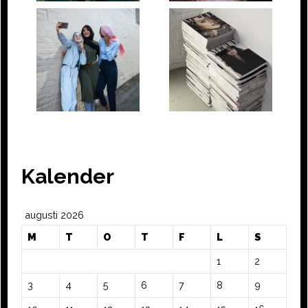
Kalender
augusti 2026
M
T
O
T
F
L
S
1
2
3
4
5
6
7
8
9