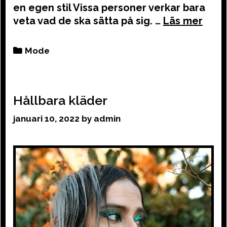
en egen stil Vissa personer verkar bara
veta vad de ska sätta på sig. …
Categories
Mode
Hållbara kläder
januari 10, 2022
by
admin