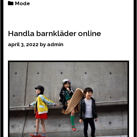
Categories
Mode
Handla barnkläder online
april 3, 2022
by
admin